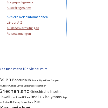
Freigepäckgrenze
Auswärtiges Amt
Aktuelle Reiseinformationen:
Länder A-Z
Auslandsvertretungen
Reisewarnungen
Das und mehr für Sie bei mir:
Asien
Badeurlaub
Beach
Blyde River Canyon
Boulders
Cango
Caves
Goldgräberstädtchen
Griechenland
Griechische Inseln
Hawaii
Insel
Kalymnos
Hluhluwe
Höhlen
Jock
Kap
Kos
der Guten Hoffnung
Karoo
Kenia