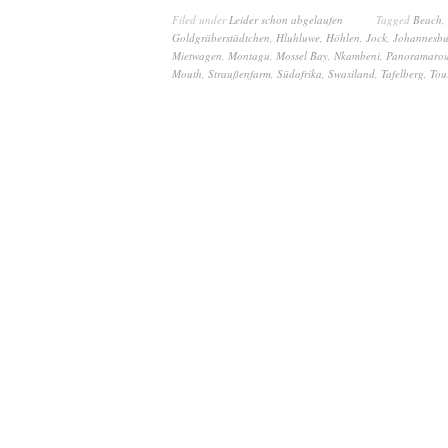
Filed under
Leider schon abgelaufen
Tagged
Beach
,
Goldgräberstädtchen
,
Hluhluwe
,
Höhlen
,
Jock
,
Johannesbu
Mietwagen
,
Montagu
,
Mossel Bay
,
Nkambeni
,
Panoramarou
Mouth
,
Straußenfarm
,
Südafrika
,
Swasiland
,
Tafelberg
,
Tou