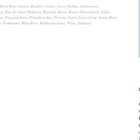
Blyde River Canyon
,
Boulders
,
Cango
,
Caves
,
Durban
,
Gartenroute
,
rg
,
Kap der Guten Hoffnung
,
Kapstadt
,
Karoo
,
Kruger Nationalpark
,
Lodge
,
te
,
Pinguinkolonie
,
Plettenberg Bay
,
Pretoria
,
Safari
,
Safari-Camp
,
Storms River
r
,
Tsitsikamma
,
White River
,
Wildbeobachtung
,
Wüste
,
Zululand