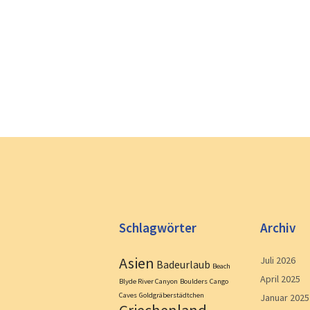
Schlagwörter
Archiv
Asien
Juli 2026
Badeurlaub
Beach
April 2025
Blyde River Canyon
Boulders
Cango
Caves
Goldgräberstädtchen
Januar 2025