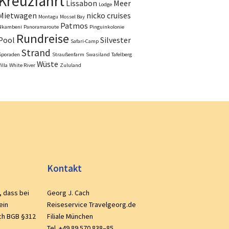
Kreuzfahrt
Lissabon
Meer
Lodge
Mietwagen
nicko cruises
Montagu
Mossel Bay
Patmos
Nkambeni
Panoramaroute
Pinguinkolonie
Rundreise
Pool
Silvester
Safari-Camp
Strand
Sporaden
Straußenfarm
Swasiland
Tafelberg
Wüste
illa
White River
Zululand
Kontakt
, dass bei
Georg J. Cach
ein
Reiseservice Travelgeorg.de
ch BGB §312
Filiale München
Tel. +49 89 570 838–85