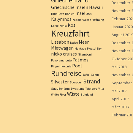
Griechenland
Dezember 
Griechische Inseln
Hawaii
November 
Insel
Hluhluwe
Höhlen
Jock
Kalymnos
Februar 202
Kap der Guten Hoffnung
Kos
Karoo
Kenia
Januar 2020
Kreuzfahrt
August 201
Lissabon
Meer
Dezember 
Lodge
Mietwagen
Montagu
Mossel Bay
November 
nicko cruises
Nkambeni
Oktober 20
Patmos
Panoramaroute
Pool
Mai 2018
Pinguinkolonie
Rundreise
November 
Safari-Camp
Strand
Silvester
September 
Sporaden
Straußenfarm
Swasiland
Tafelberg
Villa
Mai 2017
Wüste
White River
Zululand
April 2017
März 2017
Februar 201