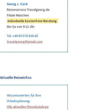
Georg J. Cach
Reiseservice Travelgeorg.de
Filiale München
Individuelle kostenfreie Beratung
Mo-Sa von 9-21 Uhr
Tel. +49 89 570 838-85
travelgeorg@gmail.com
Aktuelle Reiseinfos
Wissenswertes für Ihre
Urlaubsplanung:
Alle aktuellen Reisekataloge