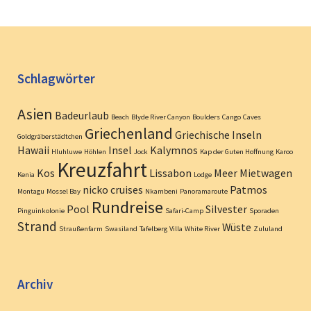
Schlagwörter
Asien
Badeurlaub
Beach
Blyde River Canyon
Boulders
Cango
Caves
Griechenland
Griechische Inseln
Goldgräberstädtchen
Hawaii
Insel
Kalymnos
Hluhluwe
Höhlen
Jock
Kap der Guten Hoffnung
Karoo
Kreuzfahrt
Kos
Lissabon
Meer
Mietwagen
Kenia
Lodge
nicko cruises
Patmos
Montagu
Mossel Bay
Nkambeni
Panoramaroute
Rundreise
Pool
Silvester
Pinguinkolonie
Safari-Camp
Sporaden
Strand
Wüste
Straußenfarm
Swasiland
Tafelberg
Villa
White River
Zululand
Archiv