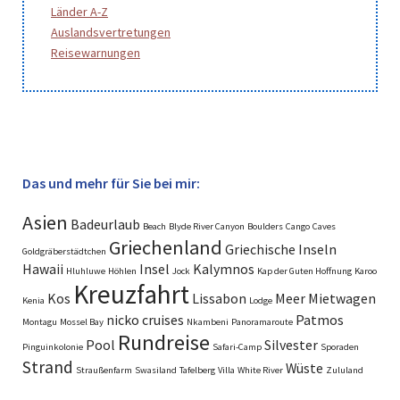
Länder A-Z
Auslandsvertretungen
Reisewarnungen
Das und mehr für Sie bei mir:
Asien
Badeurlaub
Beach
Blyde River Canyon
Boulders
Cango
Caves
Griechenland
Griechische Inseln
Goldgräberstädtchen
Hawaii
Insel
Kalymnos
Hluhluwe
Höhlen
Jock
Kap der Guten Hoffnung
Karoo
Kreuzfahrt
Kos
Lissabon
Meer
Mietwagen
Kenia
Lodge
nicko cruises
Patmos
Montagu
Mossel Bay
Nkambeni
Panoramaroute
Rundreise
Pool
Silvester
Pinguinkolonie
Safari-Camp
Sporaden
Strand
Wüste
Straußenfarm
Swasiland
Tafelberg
Villa
White River
Zululand