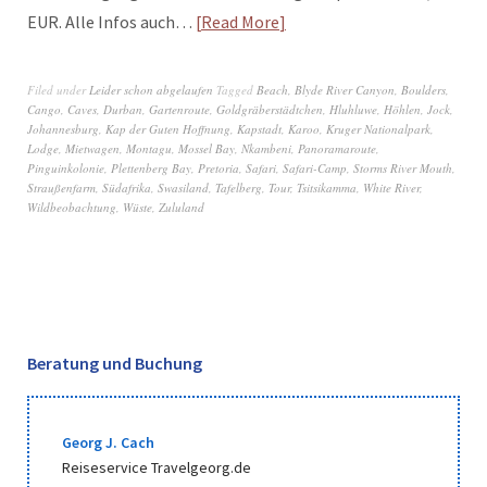
EUR. Alle Infos auch…
Read More
Filed under
Leider schon abgelaufen
Tagged
Beach
,
Blyde River Canyon
,
Boulders
,
Cango
,
Caves
,
Durban
,
Gartenroute
,
Goldgräberstädtchen
,
Hluhluwe
,
Höhlen
,
Jock
,
Johannesburg
,
Kap der Guten Hoffnung
,
Kapstadt
,
Karoo
,
Kruger Nationalpark
,
Lodge
,
Mietwagen
,
Montagu
,
Mossel Bay
,
Nkambeni
,
Panoramaroute
,
Pinguinkolonie
,
Plettenberg Bay
,
Pretoria
,
Safari
,
Safari-Camp
,
Storms River Mouth
,
Straußenfarm
,
Südafrika
,
Swasiland
,
Tafelberg
,
Tour
,
Tsitsikamma
,
White River
,
Wildbeobachtung
,
Wüste
,
Zululand
Beratung und Buchung
Georg J. Cach
Reiseservice Travelgeorg.de