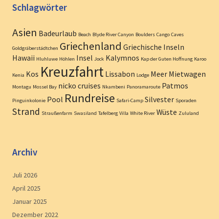
Schlagwörter
Asien
Badeurlaub
Beach
Blyde River Canyon
Boulders
Cango
Caves
Griechenland
Griechische Inseln
Goldgräberstädtchen
Hawaii
Insel
Kalymnos
Hluhluwe
Höhlen
Jock
Kap der Guten Hoffnung
Karoo
Kreuzfahrt
Kos
Lissabon
Meer
Mietwagen
Kenia
Lodge
nicko cruises
Patmos
Montagu
Mossel Bay
Nkambeni
Panoramaroute
Rundreise
Pool
Silvester
Pinguinkolonie
Safari-Camp
Sporaden
Strand
Wüste
Straußenfarm
Swasiland
Tafelberg
Villa
White River
Zululand
Archiv
Juli 2026
April 2025
Januar 2025
Dezember 2022