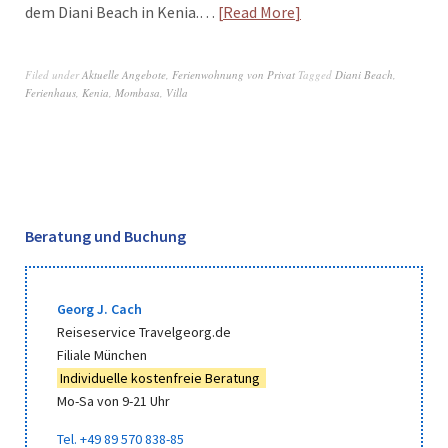
dem Diani Beach in Kenia.…
Read More
Filed under
Aktuelle Angebote
,
Ferienwohnung von Privat
Tagged
Diani Beach
,
Ferienhaus
,
Kenia
,
Mombasa
,
Villa
Beratung und Buchung
Georg J. Cach
Reiseservice Travelgeorg.de
Filiale München
Individuelle kostenfreie Beratung
Mo-Sa von 9-21 Uhr
Tel. +49 89 570 838-85