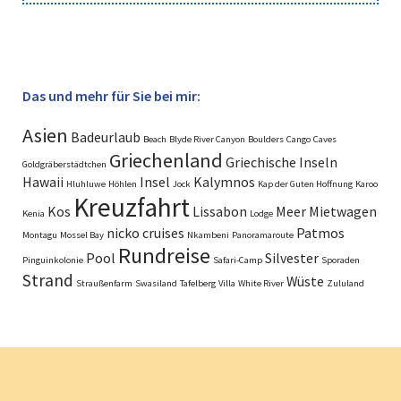
Das und mehr für Sie bei mir:
Asien
Badeurlaub
Beach
Blyde River Canyon
Boulders
Cango
Caves
Griechenland
Griechische Inseln
Goldgräberstädtchen
Hawaii
Insel
Kalymnos
Hluhluwe
Höhlen
Jock
Kap der Guten Hoffnung
Karoo
Kreuzfahrt
Kos
Lissabon
Meer
Mietwagen
Kenia
Lodge
nicko cruises
Patmos
Montagu
Mossel Bay
Nkambeni
Panoramaroute
Rundreise
Pool
Silvester
Pinguinkolonie
Safari-Camp
Sporaden
Strand
Wüste
Straußenfarm
Swasiland
Tafelberg
Villa
White River
Zululand