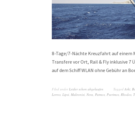
8-Tage/7-Nächte Kreuzfahrt auf einem M
Transfere vor Ort, Rail & Fly inklusive
auf dem Schiff WLAN ohne Gebühr an B
Filed under
Leider schon abgelaufen
Tagged
Arki
,
B
Lerros
,
Lipsi
,
Makronisi
,
Nera
,
Patmos
,
Pserimos
,
Rhodos
,
T