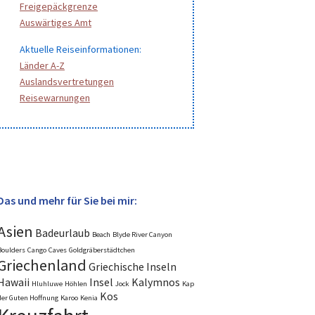
Freigepäckgrenze
Auswärtiges Amt
Aktuelle Reiseinformationen:
Länder A-Z
Auslandsvertretungen
Reisewarnungen
Das und mehr für Sie bei mir:
Asien
Badeurlaub
Beach
Blyde River Canyon
Boulders
Cango
Caves
Goldgräberstädtchen
Griechenland
Griechische Inseln
Hawaii
Insel
Kalymnos
Hluhluwe
Höhlen
Jock
Kap
Kos
der Guten Hoffnung
Karoo
Kenia