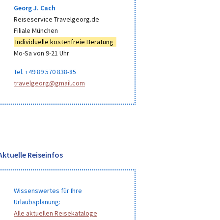
Georg J. Cach
Reiseservice Travelgeorg.de
Filiale München
Individuelle kostenfreie Beratung
Mo-Sa von 9-21 Uhr
Tel. +49 89 570 838-85
travelgeorg@gmail.com
Aktuelle Reiseinfos
Wissenswertes für Ihre
Urlaubsplanung:
Alle aktuellen Reisekataloge