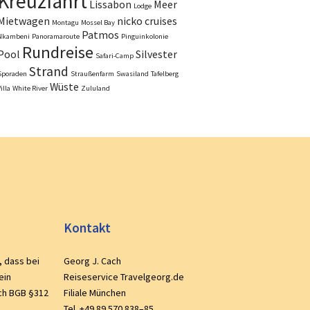
Kreuzfahrt
Lissabon
Meer
Lodge
Mietwagen
nicko cruises
Montagu
Mossel Bay
Patmos
Nkambeni
Panoramaroute
Pinguinkolonie
Rundreise
Pool
Silvester
Safari-Camp
Strand
Sporaden
Straußenfarm
Swasiland
Tafelberg
Wüste
illa
White River
Zululand
Kontakt
, dass bei
Georg J. Cach
ein
Reiseservice Travelgeorg.de
ch BGB §312
Filiale München
Tel. +49 89 570 838–85