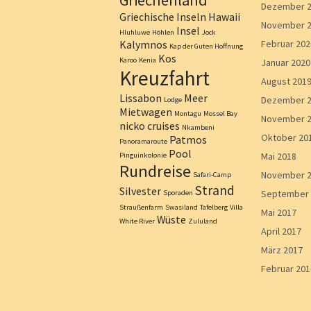
Griechenland
Dezember 
Griechische Inseln
Hawaii
November 
Insel
Hluhluwe
Höhlen
Jock
Kalymnos
Februar 202
Kap der Guten Hoffnung
Kos
Karoo
Kenia
Januar 2020
Kreuzfahrt
August 201
Lissabon
Meer
Dezember 
Lodge
Mietwagen
Montagu
Mossel Bay
November 
nicko cruises
Nkambeni
Oktober 20
Patmos
Panoramaroute
Pool
Mai 2018
Pinguinkolonie
Rundreise
November 
Safari-Camp
Strand
Silvester
September 
Sporaden
Straußenfarm
Swasiland
Tafelberg
Villa
Mai 2017
Wüste
White River
Zululand
April 2017
März 2017
Februar 201