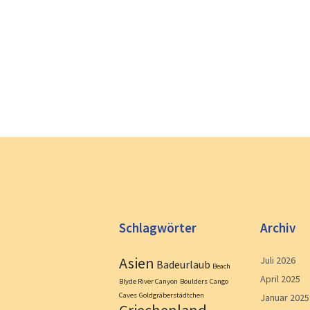
Schlagwörter
Archiv
Asien
Juli 2026
Badeurlaub
Beach
April 2025
Blyde River Canyon
Boulders
Cango
Caves
Goldgräberstädtchen
Januar 2025