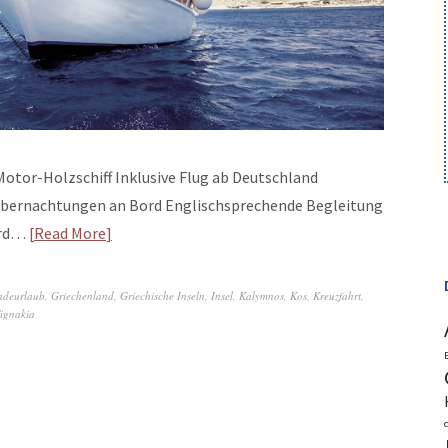
otor-Holzschiff Inklusive Flug ab Deutschland
 7 Übernachtungen an Bord Englischsprechende Begleitung
ord…
Read More
adeurlaub
,
Griechenland
,
Griechische Inseln
,
Insel
,
Kalymnos
,
Kos
,
Kreuzfahrt
,
ignakia