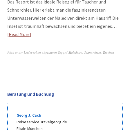
Das Resort ist das ideale Reiseziel für Taucher und
Schnorchler. Hier erlebt man die faszinierendsten
Unterwasserwelten der Malediven direkt am Hausriff. Die
Insel ist traumhaft bewachsen und bietet ein eigenes…
Read More
Filed under
Leider schon abgelaufen
Tagged
Malediven
,
Schnorcheln
,
Tauchen
Beratung und Buchung
Georg J. Cach
Reiseservice Travelgeorg.de
Filiale München