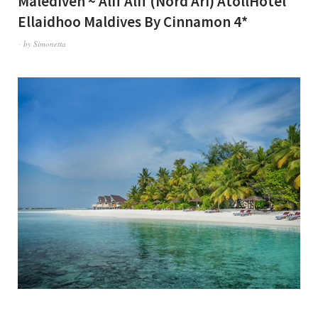
Malediven ~ Alif Alif (Nord Ari) AtollHotel
Ellaidhoo Maldives By Cinnamon 4*
by
Simonetta