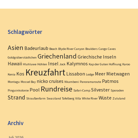
Schlagwörter
Asien
Badeurlaub
Beach
Blyde River Canyon
Boulders
Cango
Caves
Griechenland
Griechische Inseln
Goldgräberstädtchen
Hawaii
Insel
Kalymnos
Hluhluwe
Höhlen
Jock
Kap der Guten Hoffnung
Karoo
Kreuzfahrt
Kos
Lissabon
Meer
Mietwagen
Kenia
Lodge
nicko cruises
Patmos
Montagu
Mossel Bay
Nkambeni
Panoramaroute
Rundreise
Pool
Silvester
Pinguinkolonie
Safari-Camp
Sporaden
Strand
Wüste
Straußenfarm
Swasiland
Tafelberg
Villa
White River
Zululand
Archiv
Juli 2026