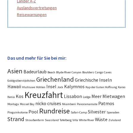
Länder A-Z
Auslandsvertretungen
Reisewarnungen
Das und mehr für Sie bei mir:
Asien
Badeurlaub
Beach
Blyde River Canyon
Boulders
Cango
Caves
Griechenland
Griechische Inseln
Goldgräberstädtchen
Hawaii
Insel
Kalymnos
Hluhluwe
Höhlen
Jock
Kap der Guten Hoffnung
Karoo
Kreuzfahrt
Kos
Lissabon
Meer
Mietwagen
Kenia
Lodge
nicko cruises
Patmos
Montagu
Mossel Bay
Nkambeni
Panoramaroute
Rundreise
Pool
Silvester
Pinguinkolonie
Safari-Camp
Sporaden
Strand
Wüste
Straußenfarm
Swasiland
Tafelberg
Villa
White River
Zululand